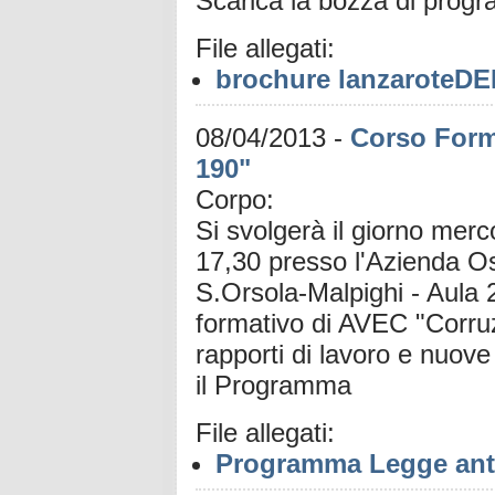
Scarica la bozza di pr
File allegati:
brochure lanzaroteDE
08/04/2013
-
Corso Form
190"
Corpo:
Si svolgerà il giorno merc
17,30 presso l'Azienda Os
S.Orsola-Malpighi - Aula 2
formativo di AVEC "Corruzi
rapporti di lavoro e nuov
il Programma
File allegati:
Programma Legge anti