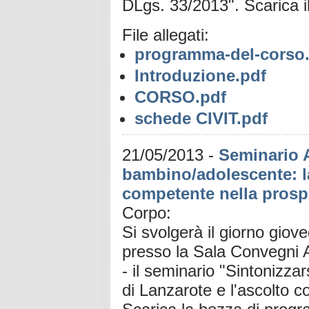
DLgs. 33/2013". Scarica 
File allegati:
programma-del-corso
Introduzione.pdf
CORSO.pdf
schede CIVIT.pdf
21/05/2013
-
Seminario A
bambino/adolescente: l
competente nella prospe
Corpo:
Si svolgerà il giorno giov
presso la Sala Convegni 
- il seminario "Sintonizza
di Lanzarote e l'ascolto c