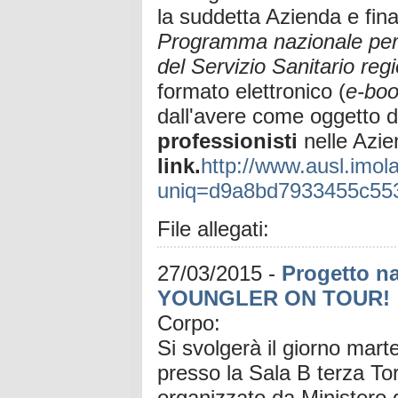
la suddetta Azienda e fina
Programma nazionale per l
del Servizio Sanitario reg
formato elettronico (
e-bo
dall'avere come oggetto di
professionisti
nelle Azien
link.
http://www.ausl.imo
uniq=d9a8bd7933455c55
File allegati:
27/03/2015
-
Progetto n
YOUNGLER ON TOUR!
Corpo:
Si svolgerà il giorno mart
presso la Sala B terza Tor
organizzato da Ministero