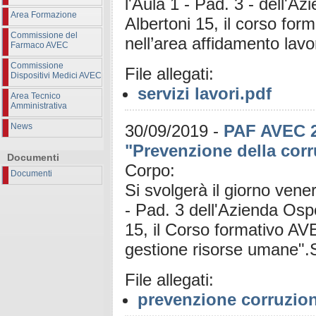
l'Aula 1 - Pad. 3 - dell'A
Area Formazione
Albertoni 15, il corso fo
Commissione del
nell’area affidamento lavo
Farmaco AVEC
Commissione
File allegati:
Dispositivi Medici AVEC
servizi lavori.pdf
Area Tecnico
Amministrativa
News
30/09/2019
-
PAF AVEC 2
"Prevenzione della corr
Documenti
Corpo:
Documenti
Si svolgerà il giorno vene
- Pad. 3 dell'Azienda Ospe
15, il Corso formativo AV
gestione risorse umane".
File allegati:
prevenzione corruzio