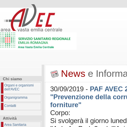
News
e Informa
Chi siamo
Organi e organismi
30/09/2019
-
PAF AVEC 2
dell'AVEC
"Prevenzione della corru
Organigramma
forniture"
Contatti
Corpo:
Attività
Si svolgerà il giorno lun
Area Sanitaria