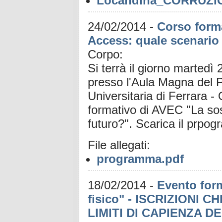
Locandina_CORRUZIO
24/02/2014
-
Corso forma
Access: quale scenario
Corpo:
Si terrà il giorno martedì
presso l'Aula Magna del P
Universitaria di Ferrara -
formativo di AVEC "La sos
futuro?". Scarica il pr
File allegati:
programma.pdf
18/02/2014
-
Evento form
fisico" - ISCRIZIONI
LIMITI DI CAPIENZA D